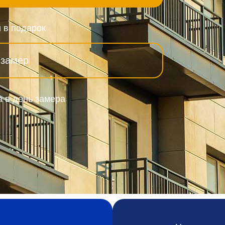
 в подарок
 замер
а в день замера