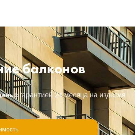
ние балконов
 день
с гарантией 24 месяца на изделия
имость