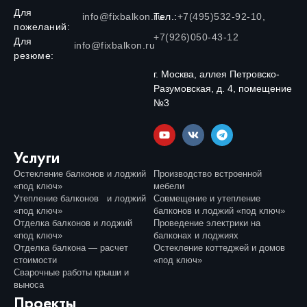
Для
info@fixbalkon.ru
Тел.:
+7(495)532-92-10,
пожеланий:
+7(926)050-43-12
Для
info@fixbalkon.ru
резюме:
г. Москва, аллея Петровско-
Разумовская, д. 4, помещение
№3
Услуги
Остекление балконов и лоджий
Производство встроенной
«под ключ»
мебели
Утепление балконов и лоджий
Совмещение и утепление
«под ключ»
балконов и лоджий «под ключ»
Отделка балконов и лоджий
Проведение электрики на
«под ключ»
балконах и лоджиях
Отделка балкона — расчет
Остекление коттеджей и домов
стоимости
«под ключ»
Сварочные работы крыши и
выноса
Проекты